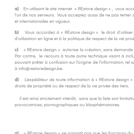
a)
En utilisant le site internet « REstore design » , vous acc
l’un de nos serveurs. Vous acceptez aussi de ne pas tenter de 
et internationales en vigueur.
b)
Vous accordez à « REstore design » le droit d’utiliser 
d’utilisation en ligne et à la politique de respect de la vie p
c)
« REstore design » autorise la création, sans demande préa
Par contre, le recours à toute autre technique visant à incl
pouvant prêter à confusion sur l’origine de l’information, tel
à info@restoredesign.be .
d)
L’expéditeur de toute information à « REstore design » 
droits de propriété ou de respect de la vie privée des tiers.
Il est ainsi strictement interdit, sans que la liste soit lim
provocatrices, pornographiques ou blasphématoires.
a)
« REstore design » ne garantit pas que les fonctions du si