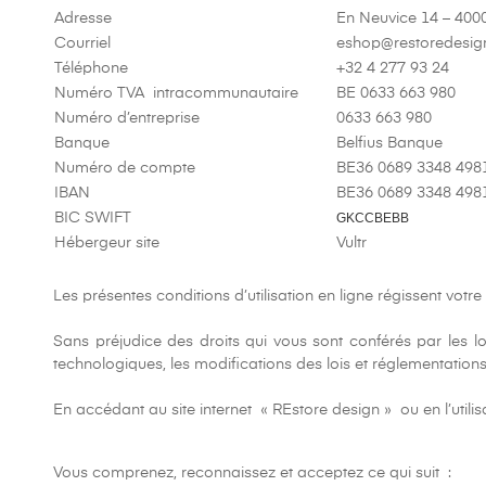
Adresse
En Neuvice 14 – 40
Courriel
eshop@restoredesig
Téléphone
+32 4 277 93 24
Numéro TVA intracommunautaire
BE 0633 663 980
Numéro d’entreprise
0633 663 980
Banque
Belfius Banque
Numéro de compte
BE36 0689 3348 498
IBAN
BE36 0689 3348 498
BIC SWIFT
GKCCBEBB
Hébergeur site
Vultr
Les présentes conditions d’utilisation en ligne régissent votr
Sans préjudice des droits qui vous sont conférés par les lo
technologiques, les modifications des lois et réglementations
En accédant au site internet « REstore design » ou en l’utilis
Vous comprenez, reconnaissez et acceptez ce qui suit :