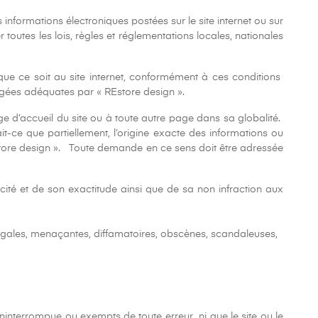
informations électroniques postées sur le site internet ou sur
 toutes les lois, règles et réglementations locales, nationales
e ce soit au site internet, conformément à ces conditions
s jugées adéquates par « REstore design ».
e d’accueil du site ou à toute autre page dans sa globalité.
it-ce que partiellement, l’origine exacte des informations ou
« REstore design ». Toute demande en ce sens doit être adressée
té et de son exactitude ainsi que de sa non infraction aux
 illégales, menaçantes, diffamatoires, obscènes, scandaleuses,
ininterrompue ou exempts de toute erreur ni que le site ou le