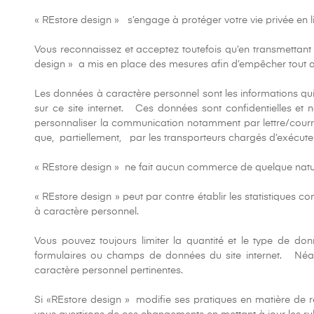
« REstore design » s’engage à protéger votre vie privée en li
Vous reconnaissez et acceptez toutefois qu’en transmettant 
design » a mis en place des mesures afin d’empêcher tout ac
Les données à caractère personnel sont les informations qui p
sur ce site internet. Ces données sont confidentielles et 
personnaliser la communication notamment par lettre/courrie
que, partiellement, par les transporteurs chargés d’exécu
« REstore design » ne fait aucun commerce de quelque natur
« REstore design » peut par contre établir les statistiques c
à caractère personnel.
Vous pouvez toujours limiter la quantité et le type de do
formulaires ou champs de données du site internet. Néanm
caractère personnel pertinentes.
Si «REstore design » modifie ses pratiques en matière de re