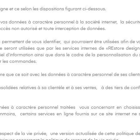
gne et ce selon les dispositions figurant ci-dessous.
vos données à caractère personnel à la société internet, la sécurité
cès non autorisé et toute interception de données.
ermettent de vous identifier, qui pourraient être utilisées afin de v
ne seront utilisées que par les services internes de «REstore desi
l d’information ainsi que dans le cadre de la personnalisation du s
ter les commandes.
e que ce soit avec les données à caractère personnel de ses client
onsolidées relatives à sa clientèle et à ses ventes, à des tiers de 
nnées à caractère personnel traitées vous concernant en choisiss
oins, certains services en ligne fournis sur ce site internet 
spect de la vie privée, une version actualisée de cette politique d