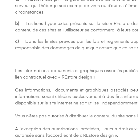
serveur qui l’héberge soit exempt de virus ou d’autres élém
circonstances.
b)
Les liens hypertextes présents sur le site « REstore desi
contenu de ces sites et l’utilisateur se conformera à leurs cond
c)
Dans les limites prévues par les lois et règlements appli
responsable des dommages de quelque nature que ce soit qu
Les informations, documents et graphiques associés publiés su
lien contractuel avec « REstore design ».
Ces informations, documents et graphiques associés peuv
informations soient utilisées exclusivement à des fins infor
disponible sur le site internet ne soit utilisé indépendamm
Vous n’êtes pas autorisé à distribuer le contenu du site sans 
A l’exception des autorisations précitées, aucun droit aux 
autorisée sans l’accord écrit de « REstore design ».