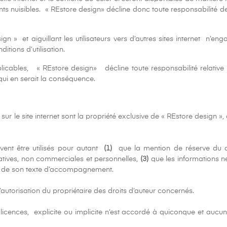
ents nuisibles. « REstore design» décline donc toute responsabilité
gn » et aiguillant les utilisateurs vers d’autres sites internet n’
itions d’utilisation.
cables, « REstore design» décline toute responsabilité relative à l
i en serait la conséquence.
r le site internet sont la propriété exclusive de « REstore design », 
ent être utilisés pour autant
(1)
que la mention de réserve du d
matives, non commerciales et personnelles,
(3)
que les informations n
ent de son texte d’accompagnement.
l’autorisation du propriétaire des droits d’auteur concernés.
licences, explicite ou implicite n’est accordé à quiconque et aucu