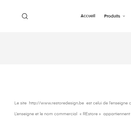
Accueil
Produits
Le site http://www.restoredesign.be est celui de l’enseigne
L’enseigne et le nom commercial « REstore » appartiennent 