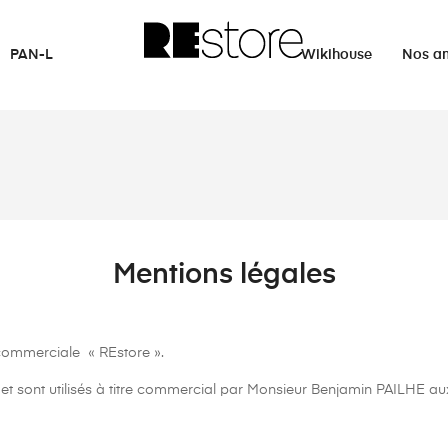
PAN-L
Wikihouse
Nos a
Mentions légales
 commerciale « REstore ».
et sont utilisés à titre commercial par Monsieur Benjamin PAILHE a