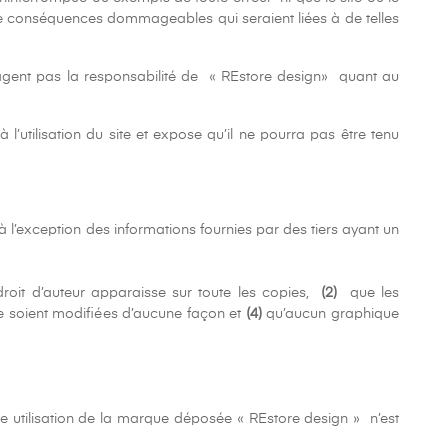
 de conséquences dommageables qui seraient liées à de telles
engagent pas la responsabilité de « REstore design» quant au
’utilisation du site et expose qu’il ne pourra pas être tenu
à l’exception des informations fournies par des tiers ayant un
roit d’auteur apparaisse sur toute les copies,
(2)
que les
e soient modifiées d’aucune façon et
(4)
qu’aucun graphique
ne utilisation de la marque déposée « REstore design » n’est