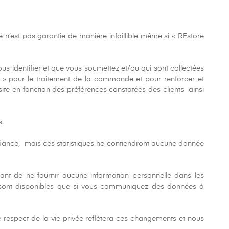
 n’est pas garantie de manière infaillible même si « REstore
ous identifier et que vous soumettez et/ou qui sont collectées
gn » pour le traitement de la commande et pour renforcer et
ite en fonction des préférences constatées des clients ainsi
s.
confiance, mais ces statistiques ne contiendront aucune donnée
ant de ne fournir aucune information personnelle dans les
ne sont disponibles que si vous communiquez des données à
e respect de la vie privée reflètera ces changements et nous