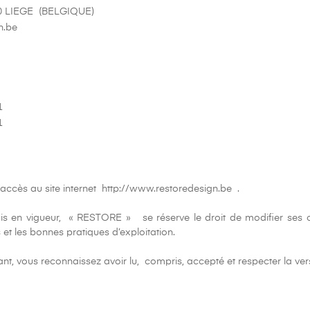
00 LIEGE (BELGIQUE)
n.be
1
1
e accès au site internet http://www.restoredesign.be .
is en vigueur, « RESTORE » se réserve le droit de modifier ses condi
 et les bonnes pratiques d’exploitation.
ant, vous reconnaissez avoir lu, compris, accepté et respecter la versi