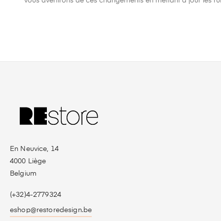
vous avertirons de ces changements en mettant à jour les rub
En Neuvice, 14
4000 Liège
Belgium
(+32)4-2779324
eshop@restoredesign.be