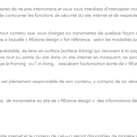
eptez de ne pas interrompre et vous vous interdisez d’intercepter nos 
contourner les fonctions de sécurité du site internet et de respecter
tout contenu que vous chargez ou transmettez de quelque façon qu
rivée à laquelle « REstore design » fait référence, selon les modalité
lable, de liens en surface (surface linking) qui renvoient à la pag
ure tout ou partie du site dans un site internet en masquant, ne sera
 que le framing ou l’ in-lining, requièrent l’autorisation écrite de 
est pleinement responsable de son contenu, y compris de sa véraci
itative, de transmettre au site de « REstore design » des informations
te internet et le contenu de celui-ci seront disponibles de manière 