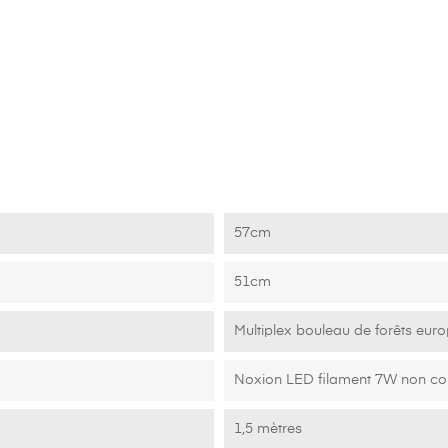
57cm
51cm
Multiplex bouleau de forêts eur
Noxion LED filament 7W non co
1,5 mètres