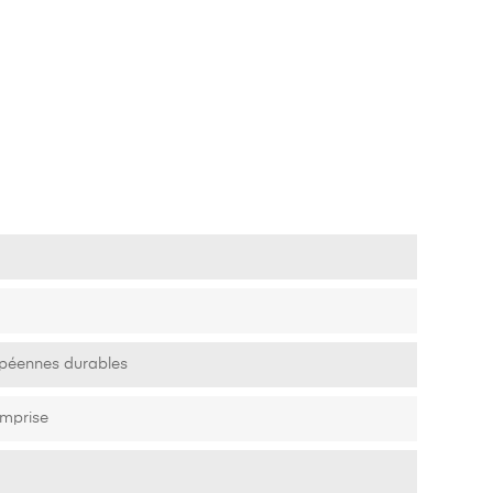
opéennes durables
mprise