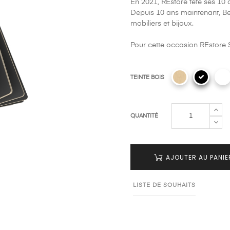
En 2021, REstore fête ses 10 
Depuis 10 ans maintenant, Be
mobiliers et bijoux.
Pour cette occasion REstore 
TEINTE BOIS
QUANTITÉ
AJOUTER AU PANIE
LISTE DE SOUHAITS