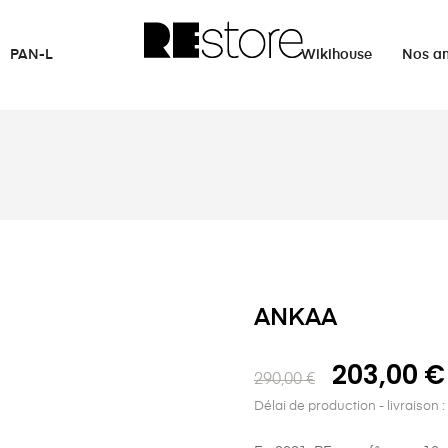
PAN-L
Wikihouse
Nos a
ANKAA
203,00 €
290,00 €
Délai de production - livraison 