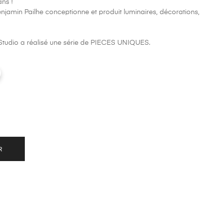
ans !
njamin Pailhe conceptionne et produit luminaires, décorations,
Studio a réalisé une série de PIECES UNIQUES.
R