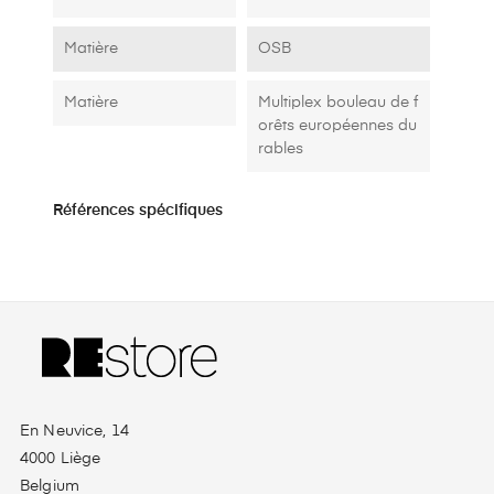
Matière
OSB
Matière
Multiplex bouleau de f
orêts européennes du
rables
Références spécifiques
En Neuvice, 14
4000 Liège
Belgium