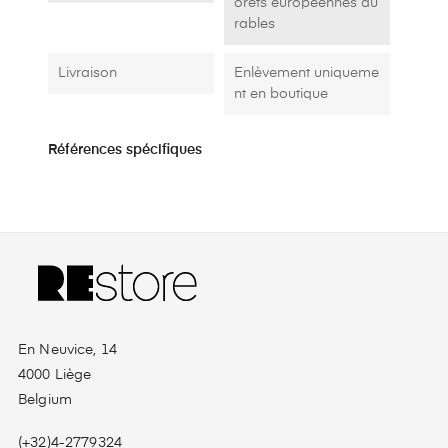
orêts européennes du
rables
Livraison
Enlèvement uniqueme
nt en boutique
Références spécifiques
En Neuvice, 14
4000 Liège
Belgium
(+32)4-2779324