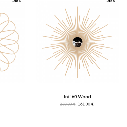
-30%
-30%
Inti 60 Wood
Prix
Prix
230,00 €
161,00 €
habituel