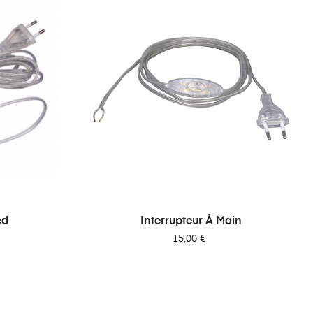
ed
Interrupteur À Main
Prix
15,00 €