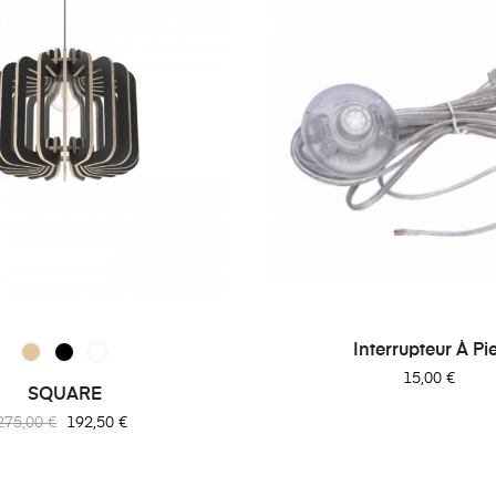
Interrupteur À Pi
Prix
15,00 €
SQUARE
Prix
Prix
275,00 €
192,50 €
habituel