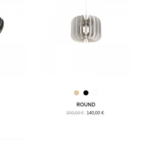
ROUND
Prix
Prix
200,00 €
140,00 €
habituel