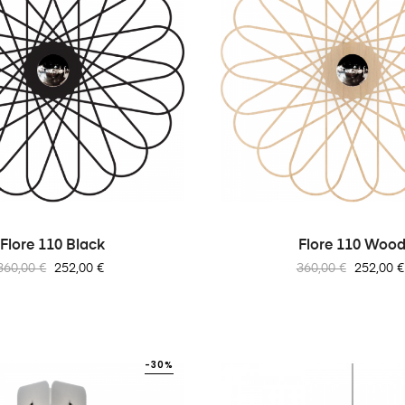
Flore 110 Black
Flore 110 Woo
Prix
Prix
Prix
Prix
360,00 €
252,00 €
360,00 €
252,00 €
habituel
habituel
-30%