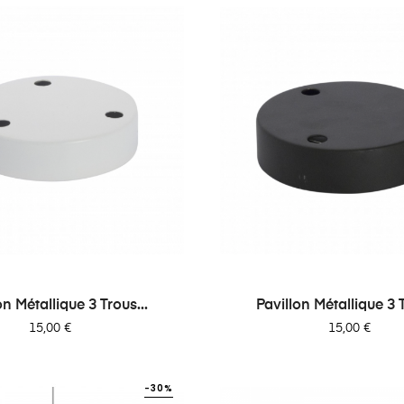
on Métallique 3 Trous...
Pavillon Métallique 3 T
Prix
Prix
15,00 €
15,00 €
-30%