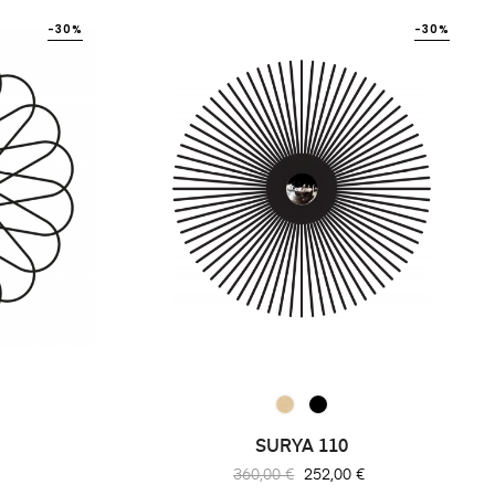
-30%
-30%
SURYA 110
Prix
Prix
360,00 €
252,00 €