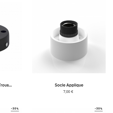
rous...
Socle Applique
Prix
7,00 €
-30%
-30%