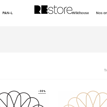
PAN-L
Wikihouse
Nos a
Tr
-30%