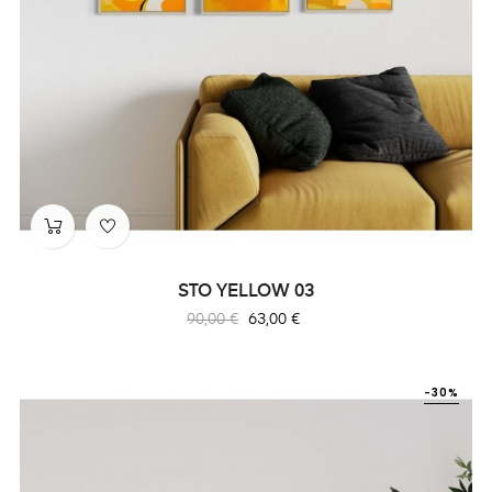
STO YELLOW 03
Prix
Prix
90,00 €
63,00 €
habituel
-30%