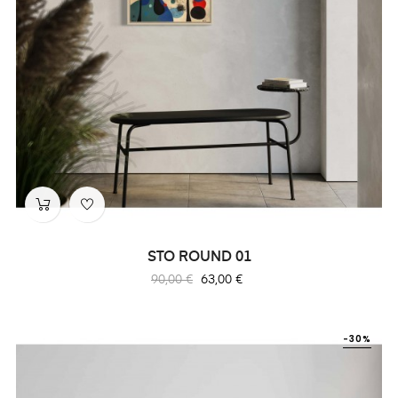
STO ROUND 01
Prix
Prix
90,00 €
63,00 €
habituel
-30%