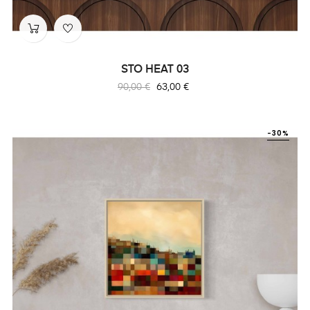
STO HEAT 03
Prix
Prix
90,00 €
63,00 €
habituel
-30%