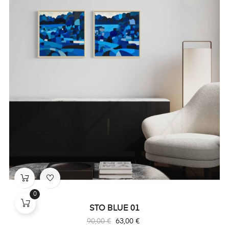
0
STO BLUE 01
Prix
Prix
90,00 €
63,00 €