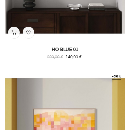
HO BLUE 01
Prix
Prix
200,00 €
140,00 €
habituel
-30%