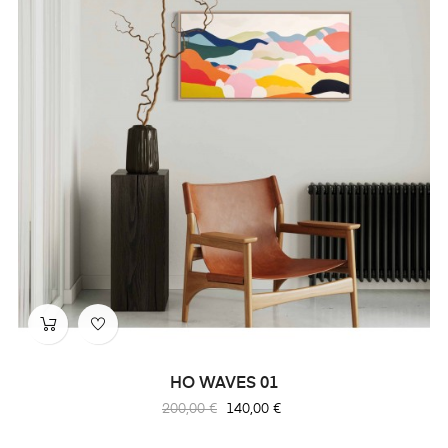
HO WAVES 01
Prix
Prix
200,00 €
140,00 €
habituel