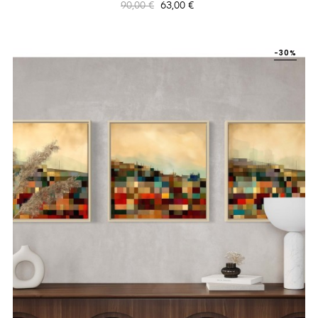
Prix
Prix
90,00 €
63,00 €
habituel
-30%