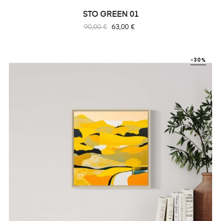
STO GREEN 01
Prix
Prix
90,00 €
63,00 €
habituel
-30%