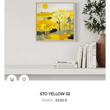
STO YELLOW 02
Prix
Prix
90,00 €
63,00 €
habituel