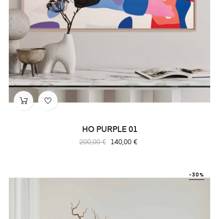
HO PURPLE 01
Prix
Prix
200,00 €
140,00 €
habituel
-30%