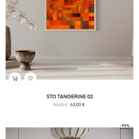
STO TANGERINE 02
Prix
Prix
90,00 €
63,00 €
habituel
-30%