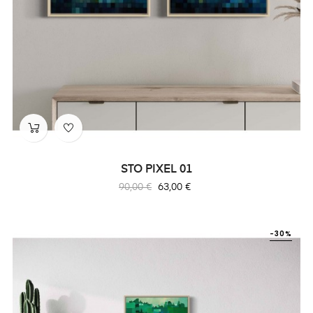
STO PIXEL 01
Prix
Prix
90,00 €
63,00 €
habituel
-30%