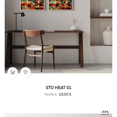
STO HEAT 01
Prix
Prix
90,00 €
63,00 €
habituel
-30%