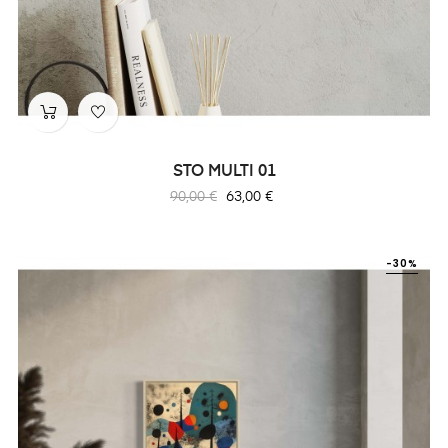
STO MULTI 01
Prix
Prix
90,00 €
63,00 €
habituel
-30%