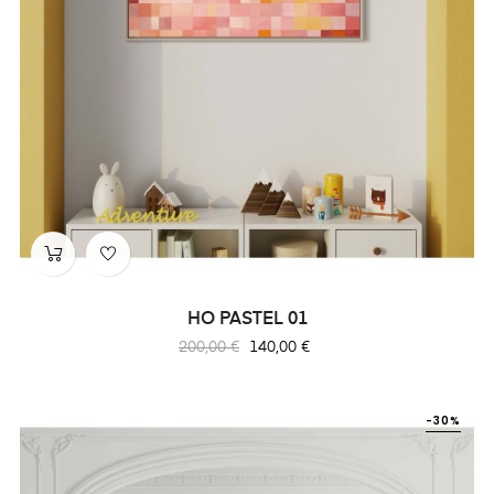
HO PASTEL 01
Prix
Prix
200,00 €
140,00 €
habituel
-30%