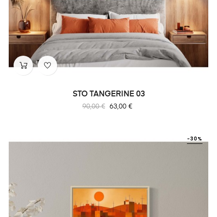
STO TANGERINE 03
Prix
Prix
90,00 €
63,00 €
habituel
-30%