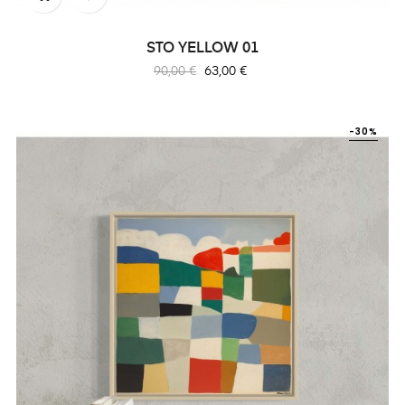
STO YELLOW 01
Prix
Prix
90,00 €
63,00 €
habituel
-30%