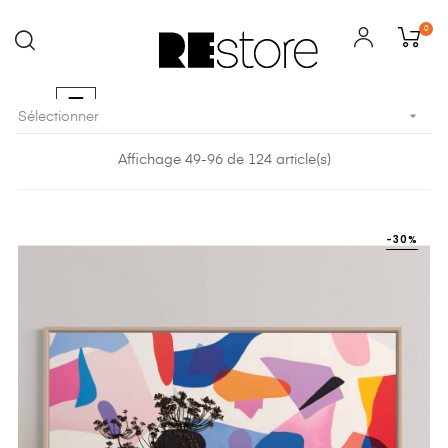
0
Basculer
☰

Sélectionner
la
navigation
Affichage 49-96 de 124 article(s)
-30%