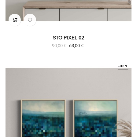
STO PIXEL 02
Prix
Prix
90,00 €
63,00 €
habituel
-30%