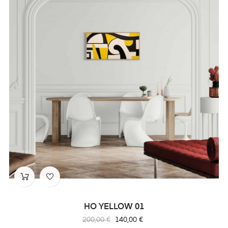
HO YELLOW 01
Prix
Prix
200,00 €
140,00 €