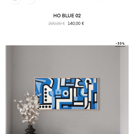
HO BLUE 02
Prix
Prix
200,00 €
140,00 €
habituel
-30%