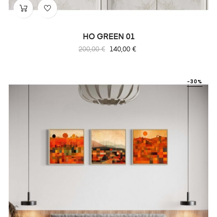
HO GREEN 01
Prix
Prix
200,00 €
140,00 €
habituel
-30%