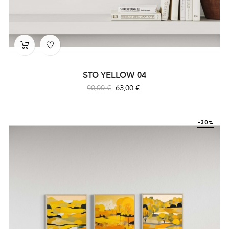
STO YELLOW 04
Prix
Prix
90,00 €
63,00 €
habituel
-30%