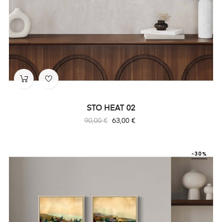
STO HEAT 02
Prix
Prix
90,00 €
63,00 €
habituel
-30%