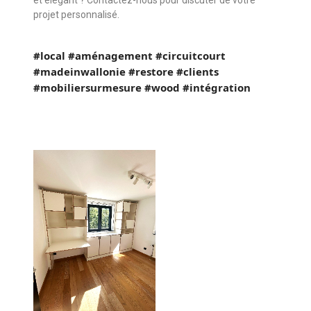
et élégant ? Contactez-nous pour discuter de votre
projet personnalisé.
#local
#aménagement
#circuitcourt
#madeinwallonie
#restore
#clients
#mobiliersurmesure
#wood
#intégration