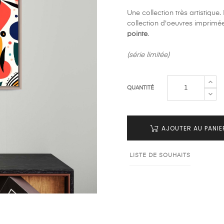
Une collection très artistiqu
collection d'oeuvres imprim
pointe
.
(série limitée)
QUANTITÉ
AJOUTER AU PANIE
LISTE DE SOUHAITS