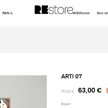
PAN-L
Wikihouse
Nos a
ARTI 07
63,00 €
90,00 €
#aiart