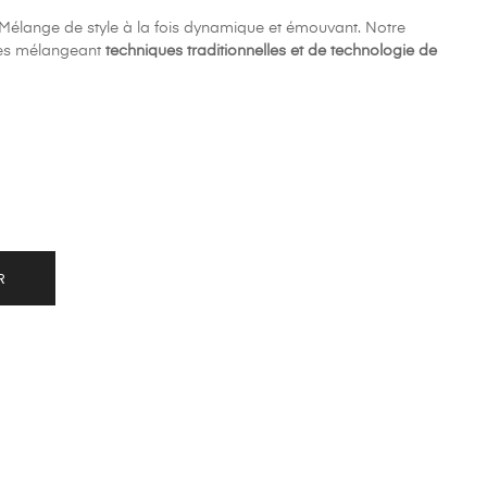
e. Mélange de style à la fois dynamique et émouvant. Notre
ées mélangeant
techniques traditionnelles et de technologie de
R